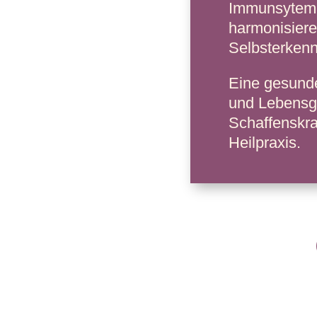
Immunsytem e
harmonisiere
Selbsterkenn
Eine gesunde
und Lebensge
Schaffenskra
Heilpraxis.