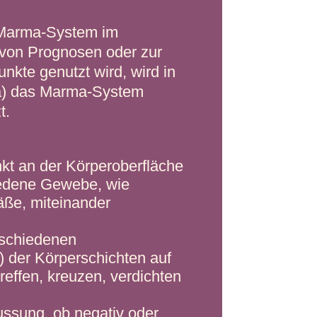
 Marma-System im
 von Prognosen oder zur
kte genutzt wird, wird in
tza) das Marma-System
t.
nkt an der Körperoberfläche
iedene Gewebe, wie
ße, miteinander
rschiedenen
der Körperschichten auf
reffen, kreuzen, verdichten
ussung, ob negativ oder