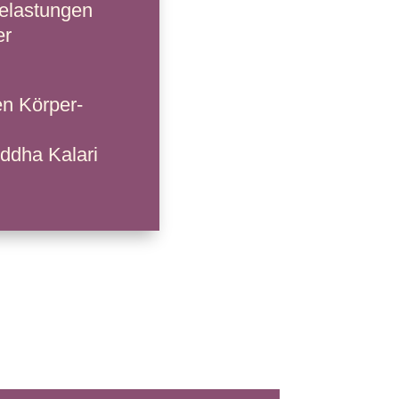
Belastungen
er
en Körper-
iddha Kalari
m