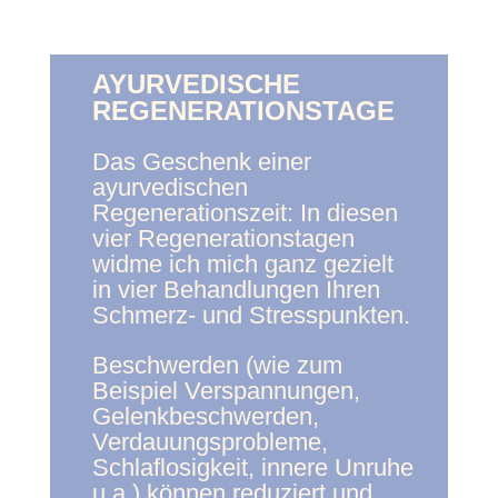
AYURVEDISCHE
REGENERATIONSTAGE
Das Geschenk einer
ayurvedischen
Regenerationszeit: In diesen
vier Regenerationstagen
widme ich mich ganz gezielt
in vier Behandlungen Ihren
Schmerz- und Stresspunkten.
Beschwerden (wie zum
Beispiel Verspannungen,
Gelenkbeschwerden,
Verdauungsprobleme,
Schlaflosigkeit, innere Unruhe
u.a.) können reduziert und