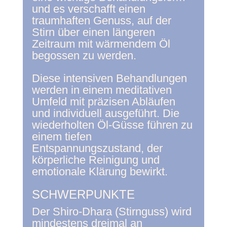
und es verschafft einen
traumhaften Genuss, auf der
Stirn über einen längeren
Zeitraum mit wärmendem Öl
begossen zu werden.
Diese intensiven Behandlungen
werden in einem meditativen
Umfeld mit präzisen Abläufen
und individuell ausgeführt. Die
wiederholten Öl-Güsse führen zu
einem tiefen
Entspannungszustand, der
körperliche Reinigung und
emotionale Klärung bewirkt.
SCHWERPUNKTE
Der Shiro-Dhara (Stirnguss) wird
mindestens dreimal an