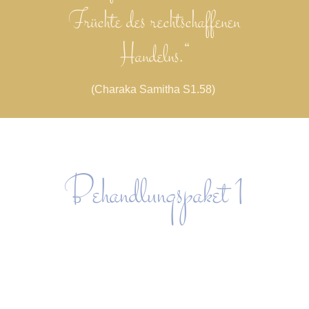
Früchte des rechtschaffenen
Handelns.“
(Charaka Samitha S1.58)
Behandlungspaket 1