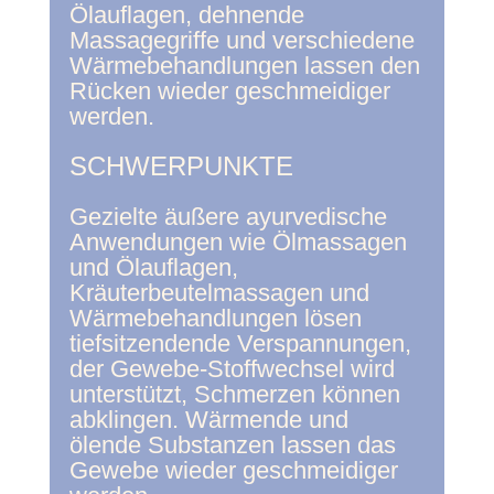
Ölauflagen, dehnende
Massagegriffe und verschiedene
Wärmebehandlungen lassen den
Rücken wieder geschmeidiger
werden.
SCHWERPUNKTE
Gezielte äußere ayurvedische
Anwendungen wie Ölmassagen
und Ölauflagen,
Kräuterbeutelmassagen und
Wärmebehandlungen lösen
tiefsitzendende Verspannungen,
der Gewebe-Stoffwechsel wird
unterstützt, Schmerzen können
abklingen. Wärmende und
ölende Substanzen lassen das
Gewebe wieder geschmeidiger